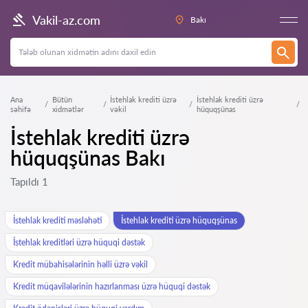
Vakil-az.com
Bakı
Ana
Bütün
İstehlak krediti üzrə
İstehlak krediti üzrə
səhifə
xidmətlər
vəkil
hüquqşünas
İstehlak krediti üzrə
hüquqşünas Bakı
Tapıldı 1
İstehlak krediti məsləhəti
İstehlak krediti üzrə hüquqşünas
İstehlak kreditləri üzrə hüquqi dəstək
Kredit mübahisələrinin həlli üzrə vəkil
Kredit müqavilələrinin hazırlanması üzrə hüquqi dəstək