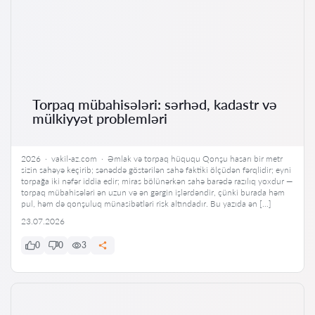
Torpaq mübahisələri: sərhəd, kadastr və
mülkiyyət problemləri
2026 · vakil-az.com · Əmlak və torpaq hüququ Qonşu hasarı bir metr
sizin sahəyə keçirib; sənəddə göstərilən sahə faktiki ölçüdən fərqlidir; eyni
torpağa iki nəfər iddia edir; miras bölünərkən sahə barədə razılıq yoxdur —
torpaq mübahisələri ən uzun və ən gərgin işlərdəndir, çünki burada həm
pul, həm də qonşuluq münasibətləri risk altındadır. Bu yazıda ən […]
23.07.2026
0
0
3