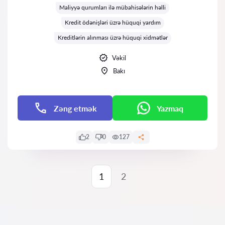
Maliyyə qurumları ilə mübahisələrin həlli
Kredit ödənişləri üzrə hüquqi yardım
Kreditlərin alınması üzrə hüquqi xidmətlər
Vəkil
Bakı
Zəng etmək
Yazmaq
2
0
127
1
2