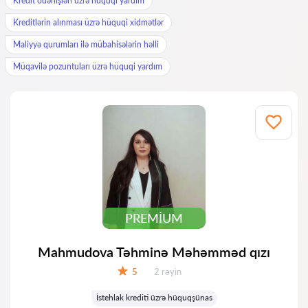
Kredit ödənişləri üzrə hüquqi yardım
Kreditlərin alınması üzrə hüquqi xidmətlər
Maliyyə qurumları ilə mübahisələrin həlli
Müqavilə pozuntuları üzrə hüquqi yardım
PREMIUM
Mahmudova Təhminə Məhəmməd qızı
Rəylər:
5
2 rəyin
Qiymət:
İstehlak krediti üzrə hüquqşünas