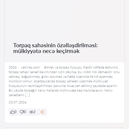
Torpaq sahəsinin özəlləşdirilməsi:
mülkiyyətə necə keçirmək
2026 · vakil-az.com · Əmlak və torpaq hüququ İllərdir istifadə etdiyiniz
torpaq sahəsi sənəd baxımından sizin deyilsə, bu, ciddi risk deməkdir: onu
satmaq, bağışdırmaq, girov qoymaq və hətta üzərində tikinti aparmaq
mümkün olmur. Azərbaycanda torpaq sahələri üzərində mülkiyyət
hüququnun rəsmiləşdirilməsi qanunla müəyyən edilmiş qaydada aparılır.
Bu yazıda torpağın hansı hallarda mülkiyyətə keçirilə biləcəyini, hansı
sənədlərin […]
23.07.2026
0
0
2