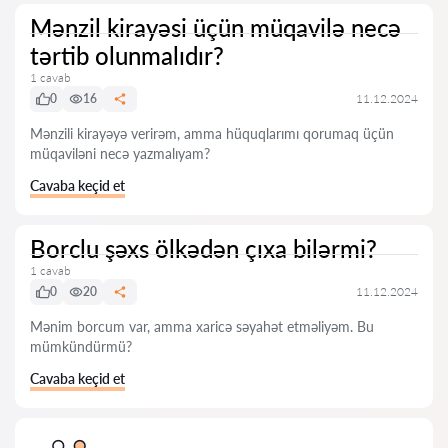
Mənzil kirayəsi üçün müqavilə necə
tərtib olunmalıdır?
1 cavab
0
16
11.12.2024
Mənzili kirayəyə verirəm, amma hüquqlarımı qorumaq üçün
müqaviləni necə yazmalıyam?
Cavaba keçid et
Borclu şəxs ölkədən çıxa bilərmi?
1 cavab
0
20
11.12.2024
Mənim borcum var, amma xaricə səyahət etməliyəm. Bu
mümkündürmü?
Cavaba keçid et