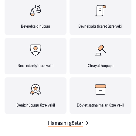
Beynəlxalq hüquq
Beynəlxalq ticarət üzrə vəkil
Borc ödənişi üzrə vəkil
Cinayət hüququ
Dəniz hüququ üzrə vəkil
Dövlət satınalmaları üzrə vəkil
Hamısını göstər