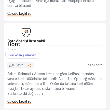
Uşağım məktəbdə zorakılığa məruz qalır. Hüquqlarını necə
qoruya bilərəm?
Cavaba keçid et
Borc ödənişi üzrə vəkil
Borc
1 cavab
Borc ödənişi üzrə vəkil
0
31
25.06.2025
Salam. Rəhmətlik Atamın kreditinə görə UniBank məndən
vərəsə kimi 1600dolllar tələb edir. Atam 1-ci Qarabağ müharibə
veteranıdır, müharibə əlilidir. Özüm də tək ana kimi 650man
maaşla ailə saxlayıram, xəstə anama baxıram.
Bankın tələbi doğrudur?
Cavaba keçid et