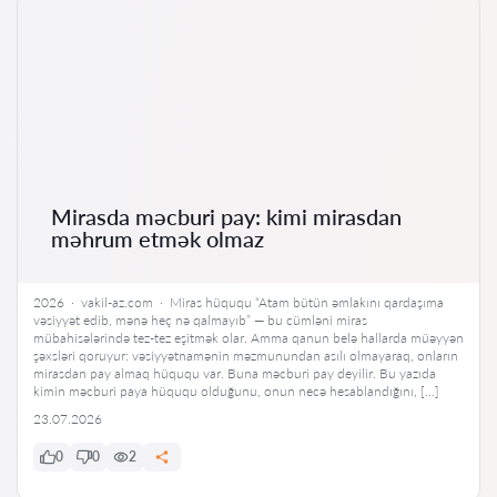
Mirasda məcburi pay: kimi mirasdan
məhrum etmək olmaz
2026 · vakil-az.com · Miras hüququ “Atam bütün əmlakını qardaşıma
vəsiyyət edib, mənə heç nə qalmayıb” — bu cümləni miras
mübahisələrində tez-tez eşitmək olar. Amma qanun belə hallarda müəyyən
şəxsləri qoruyur: vəsiyyətnamənin məzmunundan asılı olmayaraq, onların
mirasdan pay almaq hüququ var. Buna məcburi pay deyilir. Bu yazıda
kimin məcburi paya hüququ olduğunu, onun necə hesablandığını, […]
23.07.2026
0
0
2