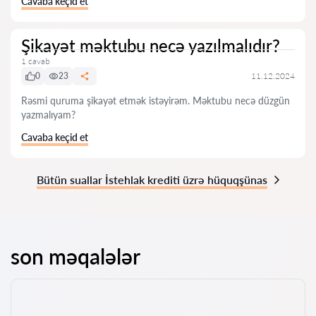
Cavaba keçid et
Şikayət məktubu necə yazılmalıdır?
1 cavab
0
23
11.12.2024
Rəsmi quruma şikayət etmək istəyirəm. Məktubu necə düzgün
yazmalıyam?
Cavaba keçid et
Bütün suallar İstehlak krediti üzrə hüquqşünas
son məqalələr