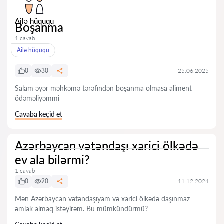
Ailə hüququ
Boşanma
1 cavab
Ailə hüququ
0
30
25.06.2025
Salam əyər məhkəmə tərəfindən boşanma olmasa aliment
ödəməliyəmmi
Cavaba keçid et
Azərbaycan vətəndaşı xarici ölkədə
ev ala bilərmi?
1 cavab
0
20
11.12.2024
Mən Azərbaycan vətəndaşıyam və xarici ölkədə daşınmaz
əmlak almaq istəyirəm. Bu mümkündürmü?