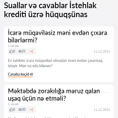
Suallar və cavablar İstehlak
krediti üzrə hüquqşünas
İcarə müqaviləsiz məni evdən çıxara
bilərlərmi?
1 cavab
0
21
11.12.2024
Ev sahibim icarə müqaviləsi olmadan məni evdən çıxarmaq
istəyir. Mən nə edə bilərəm?
Cavaba keçid et
Məktəbdə zorakılığa məruz qalan
uşaq üçün nə etməli?
1 cavab
0
20
11.12.2024