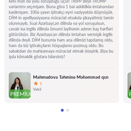
kimi mən də yolu soruşduğu üçün TRIPP deyil TRUMP
variantını seçmişəm. Buna görə 1 bal əskikliklə imtahandan
kəsilmişəm. 100ə yaxın işitrakçı eyni vəziyyətdə düşmüşük.
DİM-in apelliyasiyasına müraciət etsəkdə şikayətimiz təmin
olunmayıb. Sual Azərbaycan dilində və yol soruşulsun,
cavab isə ingilis dilində ümumi layihənin adının baş hərfləri
götürülsün. Biz Azərbaycan dilində imtahan vermişik ingilis
dilində deyil. DİM bununla həm ana dilimizi tapdamış oldu,
həm də biz iştirakçıların hüquqlarını pozmuş oldu. Bu
səbəbdən də məhkəməyə müraciət etmək istəyirik. Bizə bu
işdə köməklik göstərə bilərsiniz?
Mahmudova Təhminə Məhəmməd qızı
5
Qiymət:
Vəkil
PREMIUM