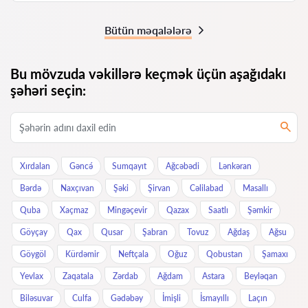
Bütün məqalələrə
Bu mövzuda vəkillərə keçmək üçün aşağıdakı
şəhəri seçin:
Xırdalan
Gəncə́
Sumqayıt
Ağcəbədi
Lənkəran
Bərdə
Naxçıvan
Şəki
Şirvan
Cəlilabad
Masallı
Quba
Xaçmaz
Mingəçevir
Qazax
Saatlı
Şəmkir
Göyçay
Qax
Qusar
Şabran
Tovuz
Ağdaş
Ağsu
Göygöl
Kürdəmir
Neftçala
Oğuz
Qobustan
Şamaxı
Yevlax
Zaqatala
Zərdab
Ağdam
Astara
Beyləqan
Biləsuvar
Culfa
Gədəbəy
İmişli
İsmayıllı
Laçın