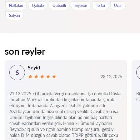
Naftalan
Qəbələ
Qubadlı
Siyəzən
Tərtər
Ucar
Salyan
son rəylər
Seyid
S
28.12.2025
21.12.2025-ci il tarixdə Vergi orqanlarına işə qəbulla Dövlət
Bi
İmtahan Mərkəzi Tərəfindən keçirilən imtahanda iştirak
Gə
etmişəm. İmtahanda Zəngəzur Dəhlizi yolunun adı
Azərbaycan dilində bizə sual olaraq verilib. Cavablarda isə
Ümumi layihənin İngilis dilində olan adının baş hərfləri
cavab variantları verilmişdir. Hansı ki, ümumi layihənin
Beynəlxalq sülh və rigah naminə tramp maşurtu getdiyi
halda DİM düzgün cavab olaraq TRIPP götürüb. Bir çoxu