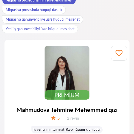
Miqrasiya prosedurlarının sürətləndirilməsi
Miqrasiya prosesində hüquqi dəstək
Miqrasiya qanunvericiliyi üzrə hüquqi məsləhət
Yerli iş qanunvericiliyi üzrə hüquqi məsləhət
PREMIUM
Mahmudova Təhminə Məhəmməd qızı
Rəylər:
5
2 rəyin
Qiymət:
İş yerlərinin təminatı üzrə hüquqi xidmətlər