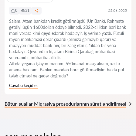
0
31
25.06.2025
Salam. Atam bankdan kredit götürmüşdü (UniBank). Rəhmətə
getdiyi üçün 1600dolları ödəyə bilmədi. 2022-ci ildən bəri bank
məni vərəsə kimi qeyd edərək hədələyir. İş yerimə yazdı. Füzuli
rayon məhkəməsi qərar çıxardı (əlimizə gəlməyib qərar) və
müəyyən müddət bank heç bir zəng etmir, 1ildən bir yenə
hədələyir. Qeyd edim ki, atam Birinci Qarabağ müharibəsi
veteranıdır, müharibə əlilidir.
Ailədə yeganə işləyən mənəm, 650manat maaş alıram, xəstə
anama baxıram. Bankın məndən borc götürmədiyim halda pul
tələb etməsi nə qədər doğrudu?
Cavaba keçid et
Bütün suallar Miqrasiya prosedurlarının sürətləndirilməsi