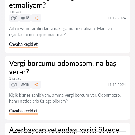
etməliyəm?
1 cavab
0
18
11.12.2024
Ailə üzvüm tərəfindən zorakılığa məruz qalıram. Məni və
uşaqlarımı necə qorumaq olar?
Cavaba keçid et
Vergi borcumu ödəməsəm, nə baş
verər?
1 cavab
1
18
11.12.2024
Kiçik biznes sahibiyəm, amma vergi borcum var. Ödənməzsə,
hansı nəticələrlə üzləşə bilərəm?
Cavaba keçid et
Azərbaycan vətəndaşı xarici ölkədə