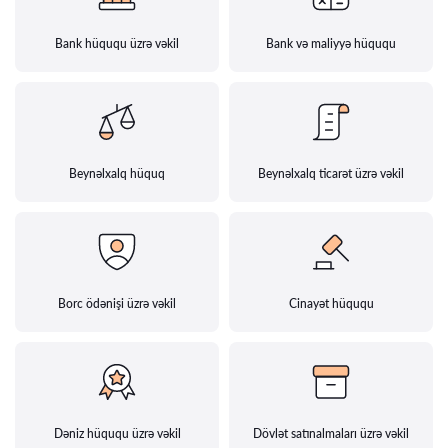
Bank hüququ üzrə vəkil
Bank və maliyyə hüququ
Beynəlxalq hüquq
Beynəlxalq ticarət üzrə vəkil
Borc ödənişi üzrə vəkil
Cinayət hüququ
Dəniz hüququ üzrə vəkil
Dövlət satınalmaları üzrə vəkil