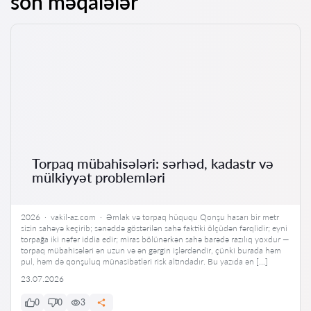
son məqalələr
Torpaq mübahisələri: sərhəd, kadastr və
mülkiyyət problemləri
2026 · vakil-az.com · Əmlak və torpaq hüququ Qonşu hasarı bir metr
sizin sahəyə keçirib; sənəddə göstərilən sahə faktiki ölçüdən fərqlidir; eyni
torpağa iki nəfər iddia edir; miras bölünərkən sahə barədə razılıq yoxdur —
torpaq mübahisələri ən uzun və ən gərgin işlərdəndir, çünki burada həm
pul, həm də qonşuluq münasibətləri risk altındadır. Bu yazıda ən […]
23.07.2026
0
0
3