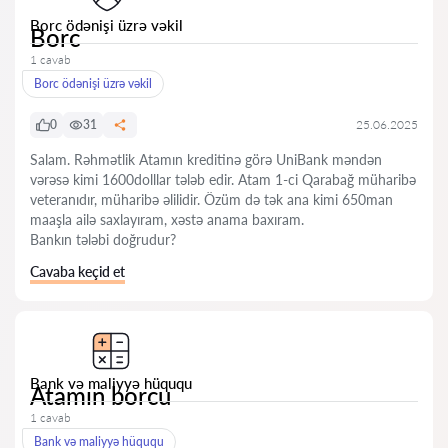
Borc ödənişi üzrə vəkil
Borc
1 cavab
Borc ödənişi üzrə vəkil
0
31
25.06.2025
Salam. Rəhmətlik Atamın kreditinə görə UniBank məndən
vərəsə kimi 1600dolllar tələb edir. Atam 1-ci Qarabağ müharibə
veteranıdır, müharibə əlilidir. Özüm də tək ana kimi 650man
maaşla ailə saxlayıram, xəstə anama baxıram.
Bankın tələbi doğrudur?
Cavaba keçid et
Bank və maliyyə hüququ
Atamın borcu
1 cavab
Bank və maliyyə hüququ