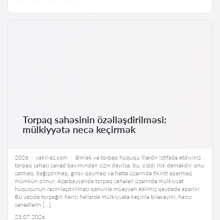
Torpaq sahəsinin özəlləşdirilməsi:
mülkiyyətə necə keçirmək
2026 · vakil-az.com · Əmlak və torpaq hüququ İllərdir istifadə etdiyiniz
torpaq sahəsi sənəd baxımından sizin deyilsə, bu, ciddi risk deməkdir: onu
satmaq, bağışdırmaq, girov qoymaq və hətta üzərində tikinti aparmaq
mümkün olmur. Azərbaycanda torpaq sahələri üzərində mülkiyyət
hüququnun rəsmiləşdirilməsi qanunla müəyyən edilmiş qaydada aparılır.
Bu yazıda torpağın hansı hallarda mülkiyyətə keçirilə biləcəyini, hansı
sənədlərin […]
23.07.2026