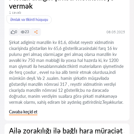
vermək
1 cavab
Əmlak və tikinti hüququ
0
23
08.05.2025
Şirkət adigimiz mənzilin kv 81.6, dövlət reyestr xidmətinin
cixarişinda göstərilən kv 65,6 gösterilir.arasindaki fərq 16 kv
pulunu geri almaq olarmi,əgər geri almaq olarsa mənzilin kv
əvvəlki kv 750 man məbləği ilə yoxsa hal hazırda ki, kv 1200
man qiyməti ilə hesablanmalıdır.tikinti materialların qiymetinde
de ferq çoxdur , evvel nə isə alib temir etmək olurdusa,indi
mümkün deyil. Və 2 .sualım. həmin şirkətin müqavilədə
göstərdiyi mənzilin nömrəsi 317 , reystir xidmətinin verdiyi
cixarişda mənzilin nömrəsi 12 gösterilir,bu nə dərəcədə
doğrudur, mənim verdiyim suallara görə şirkəti məhkəməyə
vermək olarmı, xahiş edirəm bir aydınlıq gətirirdiniz.Teşəkkurlər.
Cavaba keçid et
Ailə zorakılığı ilə bağlı hara müraciət