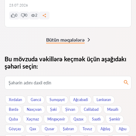
23.07.2026
0
0
2
Bütün məqalələrə
Bu mövzuda vəkillərə keçmək üçün aşağıdakı
şəhəri seçin:
Xırdalan
Gəncə́
Sumqayıt
Ağcəbədi
Lənkəran
Bərdə
Naxçıvan
Şəki
Şirvan
Cəlilabad
Masallı
Quba
Xaçmaz
Mingəçevir
Qazax
Saatlı
Şəmkir
Göyçay
Qax
Qusar
Şabran
Tovuz
Ağdaş
Ağsu