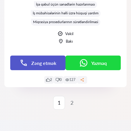
İşə qəbul üçün sənədlərin hazırlanması
İş mübahisələrinin həlli üzrə hüquqi yardım
Miqrasiya prosedurlarının sürətləndirilməsi
Vəkil
Bakı
Zəng etmək
Yazmaq
2
0
127
1
2