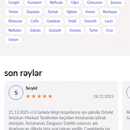
Göygöl
Kürdəmir
Neftçala
Oğuz
Qobustan
Şamaxı
Yevlax
Zaqatala
Zərdab
Ağdam
Astara
Beyləqan
Biləsuvar
Culfa
Gədəbəy
İmişli
İsmayıllı
Laçın
Naftalan
Qəbələ
Qubadlı
Siyəzən
Tərtər
Ucar
Salyan
son rəylər
Seyid
S
28.12.2025
21.12.2025-ci il tarixdə Vergi orqanlarına işə qəbulla Dövlət
Bi
İmtahan Mərkəzi Tərəfindən keçirilən imtahanda iştirak
Gə
etmişəm. İmtahanda Zəngəzur Dəhlizi yolunun adı
Azərbaycan dilində bizə sual olaraq verilib. Cavablarda isə