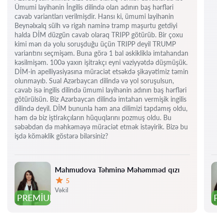
Ümumi layihənin İngilis dilində olan adının baş hərfləri
cavab variantları verilmişdir. Hansı ki, ümumi layihənin
Beynəlxalq sülh və rigah naminə tramp maşurtu getdiyi
halda DİM düzgün cavab olaraq TRIPP götürüb. Bir çoxu
kimi mən də yolu soruşduğu üçün TRIPP deyil TRUMP
variantını seçmişəm. Buna görə 1 bal əskikliklə imtahandan
kəsilmişəm. 100ə yaxın işitrakçı eyni vəziyyətdə düşmüşük.
DİM-in apelliyasiyasına müraciət etsəkdə şikayətimiz təmin
olunmayıb. Sual Azərbaycan dilində və yol soruşulsun,
cavab isə ingilis dilində ümumi layihənin adının baş hərfləri
götürülsün. Biz Azərbaycan dilində imtahan vermişik ingilis
dilində deyil. DİM bununla həm ana dilimizi tapdamış oldu,
həm də biz iştirakçıların hüquqlarını pozmuş oldu. Bu
səbəbdən də məhkəməyə müraciət etmək istəyirik. Bizə bu
işdə köməklik göstərə bilərsiniz?
Mahmudova Təhminə Məhəmməd qızı
5
Qiymət:
Vəkil
PREMIUM