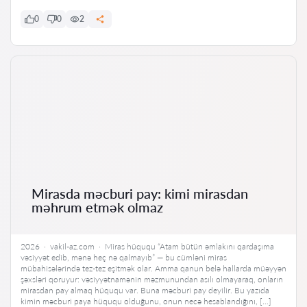
0
0
2
Mirasda məcburi pay: kimi mirasdan
məhrum etmək olmaz
2026 · vakil-az.com · Miras hüququ “Atam bütün əmlakını qardaşıma
vəsiyyət edib, mənə heç nə qalmayıb” — bu cümləni miras
mübahisələrində tez-tez eşitmək olar. Amma qanun belə hallarda müəyyən
şəxsləri qoruyur: vəsiyyətnamənin məzmunundan asılı olmayaraq, onların
mirasdan pay almaq hüququ var. Buna məcburi pay deyilir. Bu yazıda
kimin məcburi paya hüququ olduğunu, onun necə hesablandığını, […]