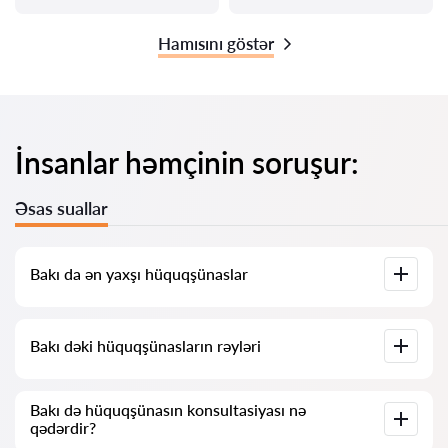
Hamısını göstər
İnsanlar həmçinin soruşur:
Əsas suallar
Bakı da ən yaxşı hüquqşünaslar
Bizdə Bakı dəki ən yaxşı hüquqşünasların tam məlumatı ilə
Bakı dəki hüquqşünasların rəyləri
siyahısı toplanıb. Qiymətlər, rəylər, telefon nömrəsi və ünvan.
Bizim xidmətimizdə hüquqşünaslar haqqında həqiqi rəylər
Bakı də hüquqşünasın konsultasiyası nə
toplanıb, biz mənfi rəyləri silmirik və onların şişirdilməsi
qədərdir?
imkanı yoxdur.