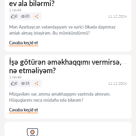
ev ala bilərmi?
1 cavab
0
20
11.12.2024
Mən Azərbaycan vətəndaşıyam və xarici ölkədə daşınmaz
əmlak almaq istəyirəm. Bu mümkündürmü?
Cavaba keçid et
İşə götürən əməkhaqqımı vermirsə,
nə etməliyəm?
1 cavab
0
18
11.12.2024
Müqaviləm var, amma əməkhaqqımı vaxtında almıram.
Hüquqlarımı necə müdafiə edə bilərəm?
Cavaba keçid et