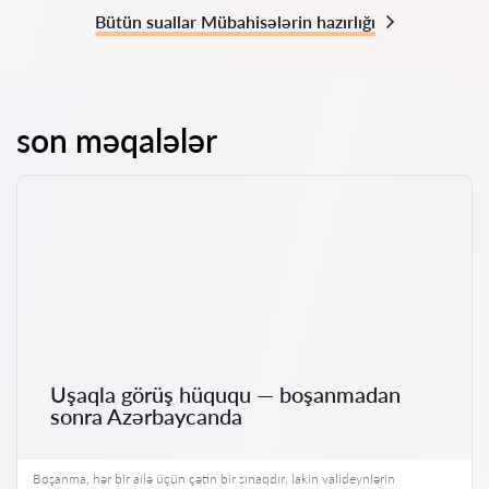
Bütün suallar Mübahisələrin hazırlığı
son məqalələr
Uşaqla görüş hüququ — boşanmadan
sonra Azərbaycanda
Boşanma, hər bir ailə üçün çətin bir sınaqdır, lakin valideynlərin