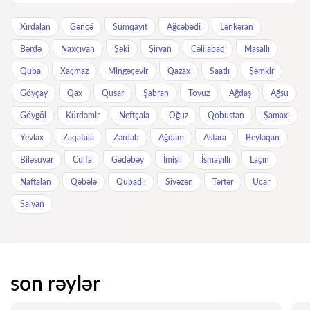
Xırdalan
Gəncə́
Sumqayıt
Ağcəbədi
Lənkəran
Bərdə
Naxçıvan
Şəki
Şirvan
Cəlilabad
Masallı
Quba
Xaçmaz
Mingəçevir
Qazax
Saatlı
Şəmkir
Göyçay
Qax
Qusar
Şabran
Tovuz
Ağdaş
Ağsu
Göygöl
Kürdəmir
Neftçala
Oğuz
Qobustan
Şamaxı
Yevlax
Zaqatala
Zərdab
Ağdam
Astara
Beyləqan
Biləsuvar
Culfa
Gədəbəy
İmişli
İsmayıllı
Laçın
Naftalan
Qəbələ
Qubadlı
Siyəzən
Tərtər
Ucar
Salyan
son rəylər