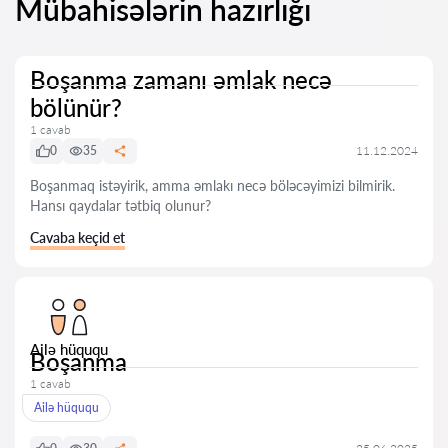
Mübahisələrin hazırlığı
Boşanma zamanı əmlak necə
bölünür?
1 cavab
0
35
11.12.2024
Boşanmaq istəyirik, amma əmlakı necə böləcəyimizi bilmirik.
Hansı qaydalar tətbiq olunur?
Cavaba keçid et
Ailə hüququ
Boşanma
1 cavab
Ailə hüququ