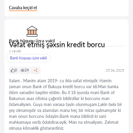
Cavaba keçid et
Bank hüququ üzrə vəkil
Vəfat etmiş şəxsin kredit borcu
1 cavab
Bank hüququ üzrə vəkil
0
24
25.06.2025
Salam . Mənim atam 2019- cu ildə vəfat etmişdir. Həmin
zaman onun Bank of Bakuya kredit borcu var idi.Mən banka
ölüm sənədini təqdim etdim. Bu il 18 iyunda məni Bank of
Bakunun əsas ofisinə çağırırb bildirdilər ki borcunu mən
ödəməliyəm. Guya mən vərəsə təyin olunmuşam.Lakin belə bir
şey olmamışdır və atamdan mənə heç bir miras qalmamşdır ki
mən onun borcunu ödəyim.Bank mənə bildirdi ki səni
məhkəməyə verib ödətdirəcəyik. Mən nə etməliyəm. Zəhmət
olmasa köməklik göstərərdiniz.