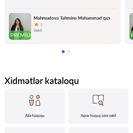
Mahmudova Təhminə Məhəmməd qızı
5
Qiymət:
Vəkil
PREMIUM
Xidmətlər kataloqu
Ailə hüququ
Aqrar hüquq üzrə vəkil