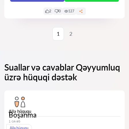
2
0
127
1
2
Suallar və cavablar Qəyyumluq
üzrə hüquqi dəstək
Ailə hüququ
Boşanma
1 cavab
Ailə hüququ