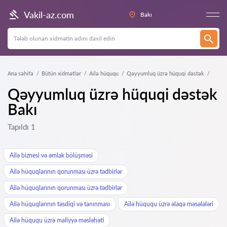
Vakil-az.com
Bakı
Ana səhifə
Bütün xidmətlər
Ailə hüququ
Qəyyumluq üzrə hüquqi dəstək
Qəyyumluq üzrə hüquqi dəstək
Bakı
Tapıldı 1
Ailə biznesi və əmlak bölüşməsi
Ailə hüquqlarının qorunması üzrə tədbirlər
Ailə hüquqlarının qorunması üzrə tədbirlər
Ailə hüquqlarının təsdiqi və tanınması
Ailə hüququ üzrə əlaqə məsələləri
Ailə hüququ üzrə maliyyə məsləhəti