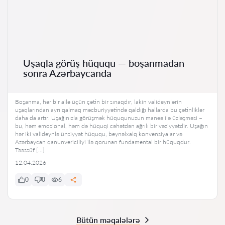
Uşaqla görüş hüququ — boşanmadan
sonra Azərbaycanda
Boşanma, hər bir ailə üçün çətin bir sınaqdır, lakin valideynlərin
uşaqlarından ayrı qalmaq məcburiyyətində qaldığı hallarda bu çətinliklər
daha da artır. Uşağınızla görüşmək hüququnuzun maneə ilə üzləşməsi –
bu, həm emosional, həm də hüquqi cəhətdən ağrılı bir vəziyyətdir. Uşağın
hər iki valideynlə ünsiyyət hüququ, beynəlxalq konvensiyalar və
Azərbaycan qanunvericiliyi ilə qorunan fundamental bir hüquqdur.
Təəssüf […]
12.04.2026
0
0
6
Bütün məqalələrə