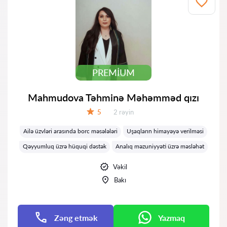
PREMIUM
Mahmudova Təhminə Məhəmməd qızı
Rəylər:
5
2 rəyin
Qiymət:
Ailə üzvləri arasında borc məsələləri
Uşaqların himayəyə verilməsi
Qəyyumluq üzrə hüquqi dəstək
Analıq məzuniyyəti üzrə məsləhət
Vəkil
Bakı
Zəng etmək
Yazmaq