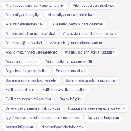
Ailə hüququ üzrə məhkəmə təmsilçiliyi
Ailə hüququ üzrə məsləhət
Ailə maliyyə idarəçiliyi
Ailə maliyyə məsələlərinin həlli
Ailə mübahisələrinin həlli
Ailə mülkiyyətinin idarə olunması
Ailə münasibətləri üzrə məsləhət
Ailə üzvləri arasında borc məsələləri
Ailə zorakılığı məsələləri
Ailə zorakılığı qurbanlarına yardım
Analıq məzuniyyəti üzrə məsləhət
Ata ilə uşaqların görüş hüquqları
Ata və ana hüquqları
Atalıq testləri və qanunvericilik
Beynəlxalq boşanma halları
Boşanma məsələləri
Boşanma sonrası əmlak məsələləri
Boşanmada uşaqların saxlanması
Evlilik müqavilələri
Evlilikdən əvvəlki müqavilələr
Evlilikdən sonrakı müqavilələr
Əmlak bölgüsü
Ər və arvad arasında əmlak bölgüsü
Hüquqi ailə məsələləri üzrə vasitəçilik
İş yeri və ailə arasında münasibətlərin qorunması
İşçi və ailə hüquqları
Nəzarət hüquqları
Nigah müqavilələrinin icrası