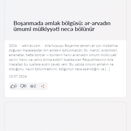
Boşanmada əmlak bölgüsü: ər-arvadın
ümumi mülkiyyəti necə bölünür
2026 · vakil-az.com · Ailə hüququ Boşanma zamanı ən çox mübahisə
doğuran məsələlərdən biri əmlakın bölünməsidir. Ev, mənzil, avtomobil,
əmanətlər, hətta borclar — bunların hansı ər-arvadın ümumi mülkiyyəti
sayılır, hansı isə yalnız birinə aiddir? Azərbaycan Respublikasının Ailə
Məcəlləsi bu suallara aydın cavab verir. Bu yazıda ümumi əmlakın nə
olduğunu, nəyin bölünmədiyini, bölgünün necə aparıldığını və […]
23.07.2026
0
0
2