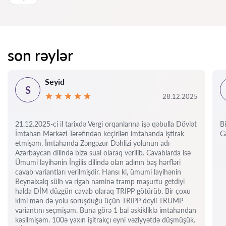
son rəylər
Seyid
S
28.12.2025
21.12.2025-ci il tarixdə Vergi orqanlarına işə qəbulla Dövlət
Bi
İmtahan Mərkəzi Tərəfindən keçirilən imtahanda iştirak
Gə
etmişəm. İmtahanda Zəngəzur Dəhlizi yolunun adı
Azərbaycan dilində bizə sual olaraq verilib. Cavablarda isə
Ümumi layihənin İngilis dilində olan adının baş hərfləri
cavab variantları verilmişdir. Hansı ki, ümumi layihənin
Beynəlxalq sülh və rigah naminə tramp maşurtu getdiyi
halda DİM düzgün cavab olaraq TRIPP götürüb. Bir çoxu
kimi mən də yolu soruşduğu üçün TRIPP deyil TRUMP
variantını seçmişəm. Buna görə 1 bal əskikliklə imtahandan
kəsilmişəm. 100ə yaxın işitrakçı eyni vəziyyətdə düşmüşük.