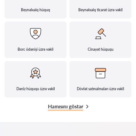
Beynəlxalq hüquq
Beynəlxalq ticarət üzrə vəkil
Borc ödənişi üzrə vəkil
Cinayət hüququ
Dəniz hüququ üzrə vəkil
Dövlət satınalmaları üzrə vəkil
Hamısını göstər