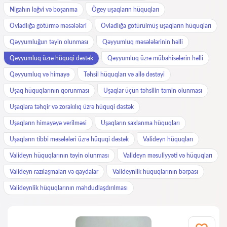
Nigahın ləğvi və boşanma
Ögey uşaqların hüquqları
Övladlığa götürmə məsələləri
Övladlığa götürülmüş uşaqların hüquqları
Qəyyumluğun təyin olunması
Qəyyumluq məsələlərinin həlli
Qəyyumluq üzrə hüquqi dəstək
Qəyyumluq üzrə mübahisələrin həlli
Qəyyumluq və himayə
Təhsil hüquqları və ailə dəstəyi
Uşaq hüquqlarının qorunması
Uşaqlar üçün təhsilin təmin olunması
Uşaqlara təhqir və zorakılıq üzrə hüquqi dəstək
Uşaqların himayəyə verilməsi
Uşaqların saxlanma hüquqları
Uşaqların tibbi məsələləri üzrə hüquqi dəstək
Valideyn hüquqları
Valideyn hüquqlarının təyin olunması
Valideyn məsuliyyəti və hüquqları
Valideyn razılaşmaları və qaydalar
Valideynlik hüquqlarının bərpası
Valideynlik hüquqlarının məhdudlaşdırılması