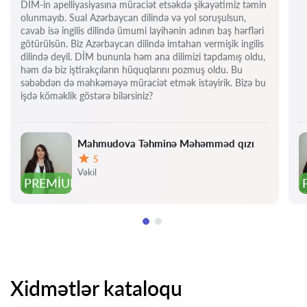
DİM-in apelliyasiyasına müraciət etsəkdə şikayətimiz təmin
olunmayıb. Sual Azərbaycan dilində və yol soruşulsun,
cavab isə ingilis dilində ümumi layihənin adının baş hərfləri
götürülsün. Biz Azərbaycan dilində imtahan vermişik ingilis
dilində deyil. DİM bununla həm ana dilimizi tapdamış oldu,
həm də biz iştirakçıların hüquqlarını pozmuş oldu. Bu
səbəbdən də məhkəməyə müraciət etmək istəyirik. Bizə bu
işdə köməklik göstərə bilərsiniz?
Mahmudova Təhminə Məhəmməd qızı
5
Qiymət:
Vəkil
PREMIUM
Xidmətlər kataloqu