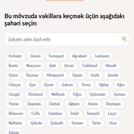
Bu mövzuda vəkillərə keçmək üçün aşağıdakı
şəhəri seçin:
Xırdalan
Gəncə́
Sumqayıt
Ağcəbədi
Lənkəran
Bərdə
Naxçıvan
Şəki
Şirvan
Cəlilabad
Masallı
Quba
Xaçmaz
Mingəçevir
Qazax
Saatlı
Şəmkir
Göyçay
Qax
Qusar
Şabran
Tovuz
Ağdaş
Ağsu
Göygöl
Kürdəmir
Neftçala
Oğuz
Qobustan
Şamaxı
Yevlax
Zaqatala
Zərdab
Ağdam
Astara
Beyləqan
Biləsuvar
Culfa
Gədəbəy
İmişli
İsmayıllı
Laçın
Naftalan
Qəbələ
Qubadlı
Siyəzən
Tərtər
Ucar
Salyan