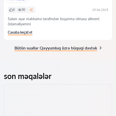
0
30
25.06.2025
Salam əyər məhkəmə tərəfindən boşanma olmasa aliment
ödəməliyəmmi
Cavaba keçid et
Bütün suallar Qəyyumluq üzrə hüquqi dəstək
son məqalələr