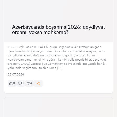
Azərbaycanda boşanma 2026: qeydiyyat
orqanı, yoxsa məhkəmə?
2026 · vakil-az.com · Ailə hüququ Boşanma ailə həyatının ən çətin
qərarlarından biridir və çox zaman insan hara müraciət edəcəyini, hansı
sənədlərin lazım olduğunu və prosesin nə qədər çəkəcəyini bilmir.
Azərbaycan qanunvericiliyinə görə nikah iki yolla pozula bilər: qeydiyyat
orqanı (VVADQ) vasitəsilə və ya məhkəmə qaydasında. Bu yazıda hər iki
yolu, onların şərtlərini, tələb olunan […]
23.07.2026
0
0
4