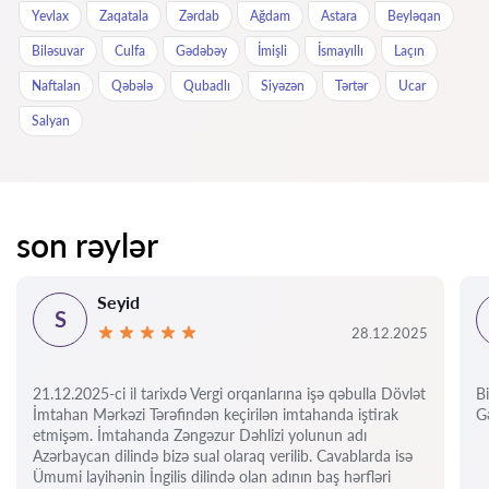
Yevlax
Zaqatala
Zərdab
Ağdam
Astara
Beyləqan
Biləsuvar
Culfa
Gədəbəy
İmişli
İsmayıllı
Laçın
Naftalan
Qəbələ
Qubadlı
Siyəzən
Tərtər
Ucar
Salyan
son rəylər
Seyid
S
28.12.2025
21.12.2025-ci il tarixdə Vergi orqanlarına işə qəbulla Dövlət
Bi
İmtahan Mərkəzi Tərəfindən keçirilən imtahanda iştirak
Gə
etmişəm. İmtahanda Zəngəzur Dəhlizi yolunun adı
Azərbaycan dilində bizə sual olaraq verilib. Cavablarda isə
Ümumi layihənin İngilis dilində olan adının baş hərfləri