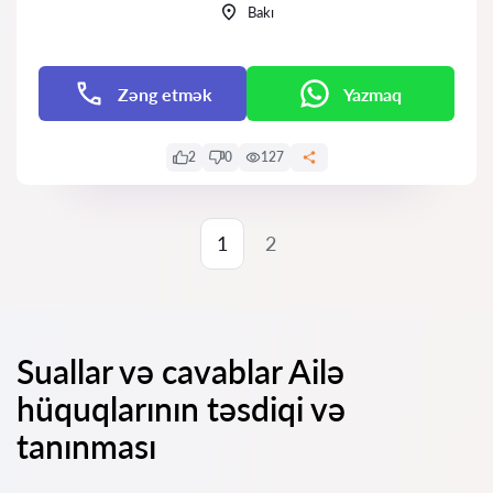
Bakı
Zəng etmək
Yazmaq
2
0
127
1
2
Suallar və cavablar Ailə
hüquqlarının təsdiqi və
tanınması