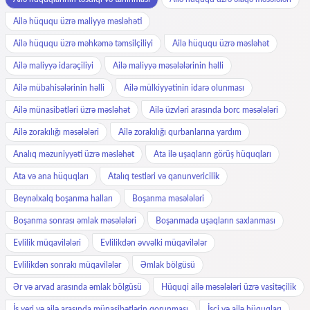
Ailə hüququ üzrə maliyyə məsləhəti
Ailə hüququ üzrə məhkəmə təmsilçiliyi
Ailə hüququ üzrə məsləhət
Ailə maliyyə idarəçiliyi
Ailə maliyyə məsələlərinin həlli
Ailə mübahisələrinin həlli
Ailə mülkiyyətinin idarə olunması
Ailə münasibətləri üzrə məsləhət
Ailə üzvləri arasında borc məsələləri
Ailə zorakılığı məsələləri
Ailə zorakılığı qurbanlarına yardım
Analıq məzuniyyəti üzrə məsləhət
Ata ilə uşaqların görüş hüquqları
Ata və ana hüquqları
Atalıq testləri və qanunvericilik
Beynəlxalq boşanma halları
Boşanma məsələləri
Boşanma sonrası əmlak məsələləri
Boşanmada uşaqların saxlanması
Evlilik müqavilələri
Evlilikdən əvvəlki müqavilələr
Evlilikdən sonrakı müqavilələr
Əmlak bölgüsü
Ər və arvad arasında əmlak bölgüsü
Hüquqi ailə məsələləri üzrə vasitəçilik
İş yeri və ailə arasında münasibətlərin qorunması
İşçi və ailə hüquqları