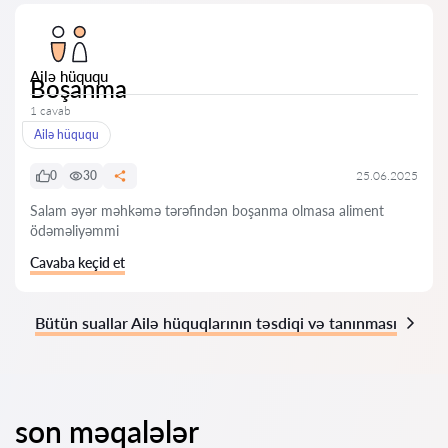
Ailə hüququ
Boşanma
1 cavab
Ailə hüququ
0
30
25.06.2025
Salam əyər məhkəmə tərəfindən boşanma olmasa aliment
ödəməliyəmmi
Cavaba keçid et
Bütün suallar Ailə hüquqlarının təsdiqi və tanınması
son məqalələr