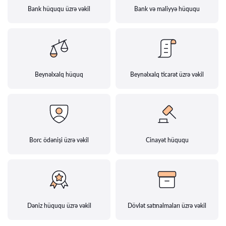
Bank hüququ üzrə vəkil
Bank və maliyyə hüququ
Beynəlxalq hüquq
Beynəlxalq ticarət üzrə vəkil
Borc ödənişi üzrə vəkil
Cinayət hüququ
Dəniz hüququ üzrə vəkil
Dövlət satınalmaları üzrə vəkil