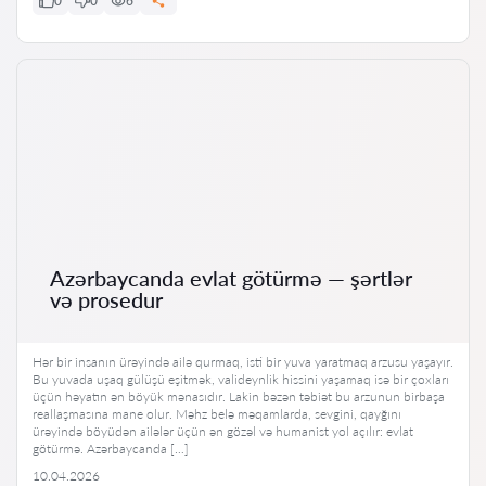
0
0
6
Azərbaycanda evlat götürmə — şərtlər
və prosedur
Hər bir insanın ürəyində ailə qurmaq, isti bir yuva yaratmaq arzusu yaşayır.
Bu yuvada uşaq gülüşü eşitmək, valideynlik hissini yaşamaq isə bir çoxları
üçün həyatın ən böyük mənasıdır. Lakin bəzən təbiət bu arzunun birbaşa
reallaşmasına mane olur. Məhz belə məqamlarda, sevgini, qayğını
ürəyində böyüdən ailələr üçün ən gözəl və humanist yol açılır: evlat
götürmə. Azərbaycanda […]
10.04.2026