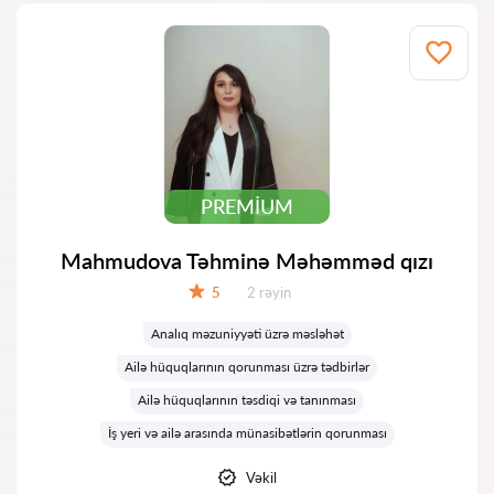
PREMIUM
Mahmudova Təhminə Məhəmməd qızı
Rəylər:
5
2 rəyin
Qiymət:
Analıq məzuniyyəti üzrə məsləhət
Ailə hüquqlarının qorunması üzrə tədbirlər
Ailə hüquqlarının təsdiqi və tanınması
İş yeri və ailə arasında münasibətlərin qorunması
Vəkil