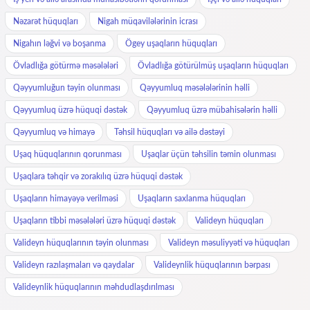
Nəzarət hüquqları
Nigah müqavilələrinin icrası
Nigahın ləğvi və boşanma
Ögey uşaqların hüquqları
Övladlığa götürmə məsələləri
Övladlığa götürülmüş uşaqların hüquqları
Qəyyumluğun təyin olunması
Qəyyumluq məsələlərinin həlli
Qəyyumluq üzrə hüquqi dəstək
Qəyyumluq üzrə mübahisələrin həlli
Qəyyumluq və himayə
Təhsil hüquqları və ailə dəstəyi
Uşaq hüquqlarının qorunması
Uşaqlar üçün təhsilin təmin olunması
Uşaqlara təhqir və zorakılıq üzrə hüquqi dəstək
Uşaqların himayəyə verilməsi
Uşaqların saxlanma hüquqları
Uşaqların tibbi məsələləri üzrə hüquqi dəstək
Valideyn hüquqları
Valideyn hüquqlarının təyin olunması
Valideyn məsuliyyəti və hüquqları
Valideyn razılaşmaları və qaydalar
Valideynlik hüquqlarının bərpası
Valideynlik hüquqlarının məhdudlaşdırılması