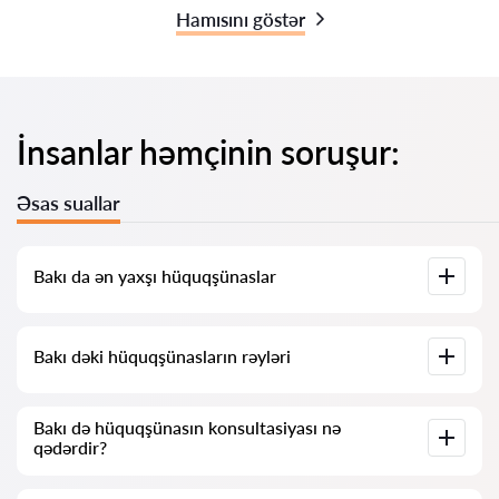
Hamısını göstər
İnsanlar həmçinin soruşur:
Əsas suallar
Bakı da ən yaxşı hüquqşünaslar
Bizdə Bakı dəki ən yaxşı hüquqşünasların tam məlumatı ilə
Bakı dəki hüquqşünasların rəyləri
siyahısı toplanıb. Qiymətlər, rəylər, telefon nömrəsi və ünvan.
Bizim xidmətimizdə hüquqşünaslar haqqında həqiqi rəylər
Bakı də hüquqşünasın konsultasiyası nə
toplanıb, biz mənfi rəyləri silmirik və onların şişirdilməsi
qədərdir?
imkanı yoxdur.
Hüquqşünasların konsultasiyası Bakı də 25 AZN-dən başlayır