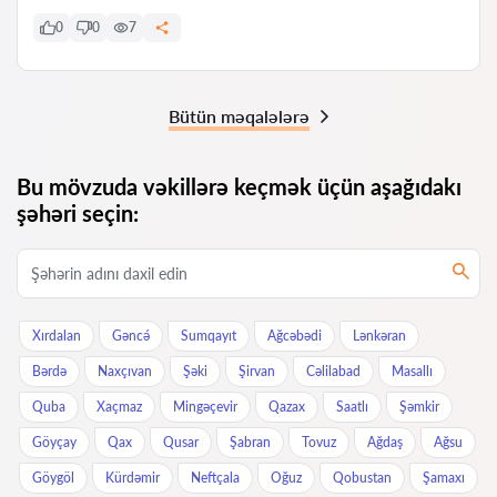
0
0
7
Bütün məqalələrə
Bu mövzuda vəkillərə keçmək üçün aşağıdakı
şəhəri seçin:
Xırdalan
Gəncə́
Sumqayıt
Ağcəbədi
Lənkəran
Bərdə
Naxçıvan
Şəki
Şirvan
Cəlilabad
Masallı
Quba
Xaçmaz
Mingəçevir
Qazax
Saatlı
Şəmkir
Göyçay
Qax
Qusar
Şabran
Tovuz
Ağdaş
Ağsu
Göygöl
Kürdəmir
Neftçala
Oğuz
Qobustan
Şamaxı