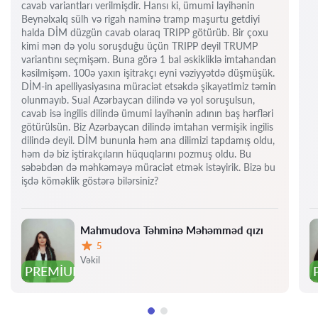
cavab variantları verilmişdir. Hansı ki, ümumi layihənin
Beynəlxalq sülh və rigah naminə tramp maşurtu getdiyi
halda DİM düzgün cavab olaraq TRIPP götürüb. Bir çoxu
kimi mən də yolu soruşduğu üçün TRIPP deyil TRUMP
variantını seçmişəm. Buna görə 1 bal əskikliklə imtahandan
kəsilmişəm. 100ə yaxın işitrakçı eyni vəziyyətdə düşmüşük.
DİM-in apelliyasiyasına müraciət etsəkdə şikayətimiz təmin
olunmayıb. Sual Azərbaycan dilində və yol soruşulsun,
cavab isə ingilis dilində ümumi layihənin adının baş hərfləri
götürülsün. Biz Azərbaycan dilində imtahan vermişik ingilis
dilində deyil. DİM bununla həm ana dilimizi tapdamış oldu,
həm də biz iştirakçıların hüquqlarını pozmuş oldu. Bu
səbəbdən də məhkəməyə müraciət etmək istəyirik. Bizə bu
işdə köməklik göstərə bilərsiniz?
Mahmudova Təhminə Məhəmməd qızı
5
Qiymət:
Vəkil
PREMIUM