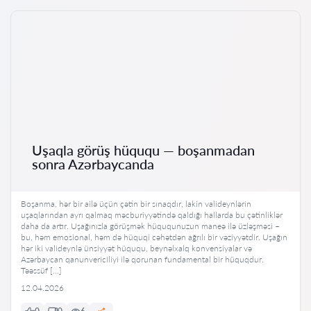
Uşaqla görüş hüququ — boşanmadan
sonra Azərbaycanda
Boşanma, hər bir ailə üçün çətin bir sınaqdır, lakin valideynlərin
uşaqlarından ayrı qalmaq məcburiyyətində qaldığı hallarda bu çətinliklər
daha da artır. Uşağınızla görüşmək hüququnuzun maneə ilə üzləşməsi –
bu, həm emosional, həm də hüquqi cəhətdən ağrılı bir vəziyyətdir. Uşağın
hər iki valideynlə ünsiyyət hüququ, beynəlxalq konvensiyalar və
Azərbaycan qanunvericiliyi ilə qorunan fundamental bir hüquqdur.
Təəssüf […]
12.04.2026