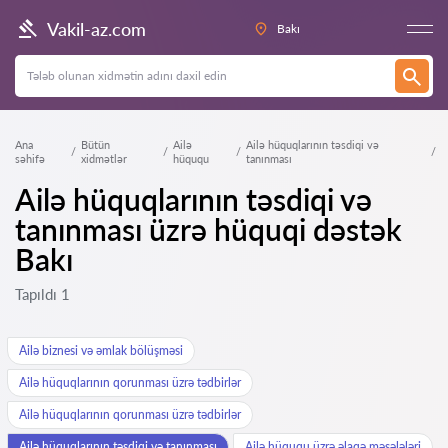
Vakil-az.com
Bakı
Ana
Bütün
Ailə
Ailə hüquqlarının təsdiqi və
səhifə
xidmətlər
hüququ
tanınması
Ailə hüquqlarının təsdiqi və
tanınması üzrə hüquqi dəstək
Bakı
Tapıldı 1
Ailə biznesi və əmlak bölüşməsi
Ailə hüquqlarının qorunması üzrə tədbirlər
Ailə hüquqlarının qorunması üzrə tədbirlər
Ailə hüquqlarının təsdiqi və tanınması
Ailə hüququ üzrə əlaqə məsələləri