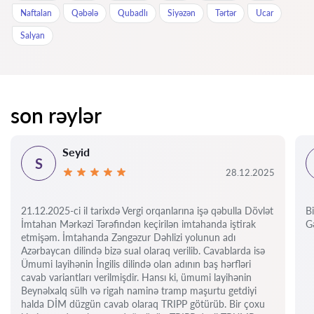
Naftalan
Qəbələ
Qubadlı
Siyəzən
Tərtər
Ucar
Salyan
son rəylər
Seyid
S
28.12.2025
21.12.2025-ci il tarixdə Vergi orqanlarına işə qəbulla Dövlət
Bi
İmtahan Mərkəzi Tərəfindən keçirilən imtahanda iştirak
Gə
etmişəm. İmtahanda Zəngəzur Dəhlizi yolunun adı
Azərbaycan dilində bizə sual olaraq verilib. Cavablarda isə
Ümumi layihənin İngilis dilində olan adının baş hərfləri
cavab variantları verilmişdir. Hansı ki, ümumi layihənin
Beynəlxalq sülh və rigah naminə tramp maşurtu getdiyi
halda DİM düzgün cavab olaraq TRIPP götürüb. Bir çoxu