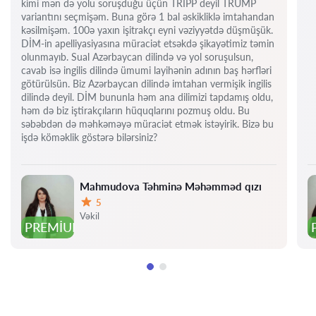
kimi mən də yolu soruşduğu üçün TRIPP deyil TRUMP
variantını seçmişəm. Buna görə 1 bal əskikliklə imtahandan
kəsilmişəm. 100ə yaxın işitrakçı eyni vəziyyətdə düşmüşük.
DİM-in apelliyasiyasına müraciət etsəkdə şikayətimiz təmin
olunmayıb. Sual Azərbaycan dilində və yol soruşulsun,
cavab isə ingilis dilində ümumi layihənin adının baş hərfləri
götürülsün. Biz Azərbaycan dilində imtahan vermişik ingilis
dilində deyil. DİM bununla həm ana dilimizi tapdamış oldu,
həm də biz iştirakçıların hüquqlarını pozmuş oldu. Bu
səbəbdən də məhkəməyə müraciət etmək istəyirik. Bizə bu
işdə köməklik göstərə bilərsiniz?
Mahmudova Təhminə Məhəmməd qızı
5
Qiymət:
Vəkil
PREMIUM