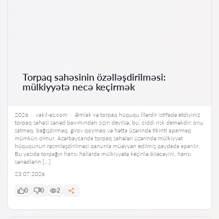
Torpaq sahəsinin özəlləşdirilməsi:
mülkiyyətə necə keçirmək
2026 · vakil-az.com · Əmlak və torpaq hüququ İllərdir istifadə etdiyiniz
torpaq sahəsi sənəd baxımından sizin deyilsə, bu, ciddi risk deməkdir: onu
satmaq, bağışdırmaq, girov qoymaq və hətta üzərində tikinti aparmaq
mümkün olmur. Azərbaycanda torpaq sahələri üzərində mülkiyyət
hüququnun rəsmiləşdirilməsi qanunla müəyyən edilmiş qaydada aparılır.
Bu yazıda torpağın hansı hallarda mülkiyyətə keçirilə biləcəyini, hansı
sənədlərin […]
23.07.2026
0
0
2