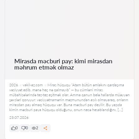
Mirasda məcburi pay: kimi mirasdan
məhrum etmək olmaz
2026 · vakil-az.com · Miras hüququ “Atam bütün əmlakını qardaşıma
vəsiyyət edib, mənə heç nə qalmayıb” — bu cümləni miras
mübahisələrində tez-tez eşitmək olar. Amma qanun belə hallarda müəyyən
şəxsləri qoruyur: vəsiyyətnamənin məzmunundan asılı olmayaraq, onların
mirasdan pay almaq hüququ var. Buna məcburi pay deyilir. Bu yazıda
kimin məcburi paya hüququ olduğunu, onun necə hesablandığını, […]
23.07.2026
0
0
2