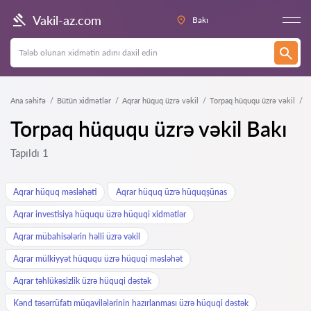
Vakil-az.com
Bakı
Ana səhifə
Bütün xidmətlər
Aqrar hüquq üzrə vəkil
Torpaq hüququ üzrə vəkil
Torpaq hüququ üzrə vəkil Bakı
Tapıldı 1
Aqrar hüquq məsləhəti
Aqrar hüquq üzrə hüquqşünas
Aqrar investisiya hüququ üzrə hüquqi xidmətlər
Aqrar mübahisələrin həlli üzrə vəkil
Aqrar mülkiyyət hüququ üzrə hüquqi məsləhət
Aqrar təhlükəsizlik üzrə hüquqi dəstək
Kənd təsərrüfatı müqavilələrinin hazırlanması üzrə hüquqi dəstək