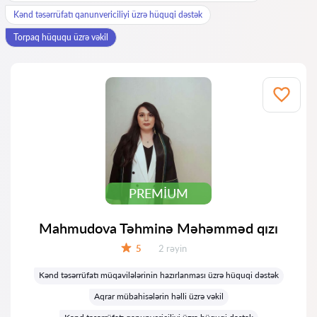
Kənd təsərrüfatı qanunvericiliyi üzrə hüquqi dəstək
Torpaq hüququ üzrə vəkil
PREMIUM
Mahmudova Təhminə Məhəmməd qızı
Rəylər:
5
2 rəyin
Qiymət:
Kənd təsərrüfatı müqavilələrinin hazırlanması üzrə hüquqi dəstək
Aqrar mübahisələrin həlli üzrə vəkil