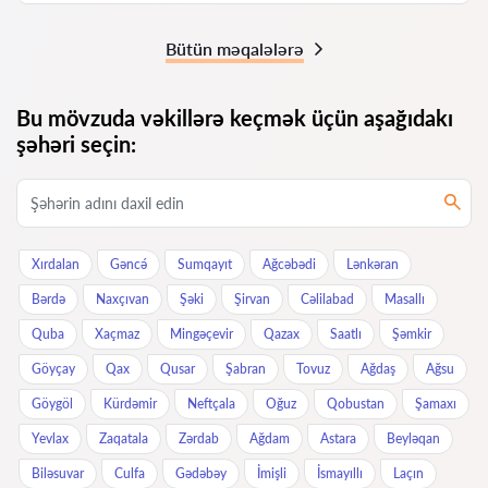
Bütün məqalələrə
Bu mövzuda vəkillərə keçmək üçün aşağıdakı
şəhəri seçin:
Xırdalan
Gəncə́
Sumqayıt
Ağcəbədi
Lənkəran
Bərdə
Naxçıvan
Şəki
Şirvan
Cəlilabad
Masallı
Quba
Xaçmaz
Mingəçevir
Qazax
Saatlı
Şəmkir
Göyçay
Qax
Qusar
Şabran
Tovuz
Ağdaş
Ağsu
Göygöl
Kürdəmir
Neftçala
Oğuz
Qobustan
Şamaxı
Yevlax
Zaqatala
Zərdab
Ağdam
Astara
Beyləqan
Biləsuvar
Culfa
Gədəbəy
İmişli
İsmayıllı
Laçın