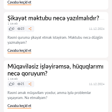
Cavaba keçid et
Şikayət məktubu necə yazılmalıdır?
1 cavab
0
23
11.12.2024
Rəsmi quruma şikayət etmək istəyirəm. Məktubu necə düzgün
yazmalıyam?
Cavaba keçid et
Müqaviləsiz işləyirəmsə, hüquqlarımı
necə qoruyum?
1 cavab
0
21
11.12.2024
Rəsmi əmək müqaviləm yoxdur, amma işdə problemlər
yaşayıram. Nə etməliyəm?
Cavaba keçid et