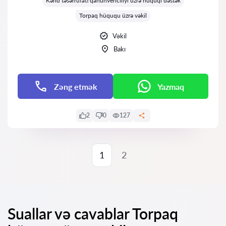
Kənd təsərrüfatı qanunvericiliyi üzrə hüquqi dəstək
Torpaq hüququ üzrə vəkil
Vəkil
Bakı
Zəng etmək
Yazmaq
2
0
127
1
2
Suallar və cavablar Torpaq