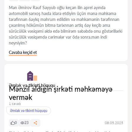
Mən Əmirov Rauf Səyyub oğlu keçən ilin aprel ayında
avtomobili sərxoş haıda idarə etdiyim üçün mənə məhkəmə
tərəfinnən 6aylıq məhrum edildim və məhkəmənin tərəfinnən
çıxarılmış hökümün bitmə tarixnnən artlq 6ay keçib ama
sürücülük vəsiqəmi əldə edə bilmirəm səbəbdə onu göstərillərki
sürücülük vəsiqəmdə cərimələr var ödə sonra.mən indi
neyniyim?
Cavaba keçid et
Əmlak və tikinti hüququ
Mənzil aldigin şirkəti məhkəməyə
vermək
1 cavab
Əmlak və tikinti hüququ
0
23
08.05.2025