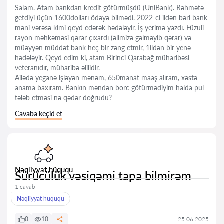
Salam. Atam bankdan kredit götürmüşdü (UniBank). Rəhmətə
getdiyi üçün 1600dolları ödəyə bilmədi. 2022-ci ildən bəri bank
məni vərəsə kimi qeyd edərək hədələyir. İş yerimə yazdı. Füzuli
rayon məhkəməsi qərar çıxardı (əlimizə gəlməyib qərar) və
müəyyən müddət bank heç bir zəng etmir, 1ildən bir yenə
hədələyir. Qeyd edim ki, atam Birinci Qarabağ müharibəsi
veteranıdır, müharibə əlilidir.
Ailədə yeganə işləyən mənəm, 650manat maaş alıram, xəstə
anama baxıram. Bankın məndən borc götürmədiyim halda pul
tələb etməsi nə qədər doğrudu?
Cavaba keçid et
Nəqliyyat hüququ
Sürücülük vəsiqəmi tapa bilmirəm
1 cavab
Nəqliyyat hüququ
0
10
25.06.2025