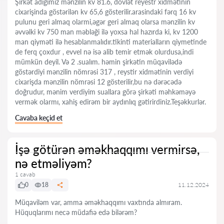
Şirkət adigimiz mənzilin kv 81.6, dövlət reyestr xidmətinin
cixarişinda göstərilən kv 65,6 gösterilir.arasindaki fərq 16 kv
pulunu geri almaq olarmi,əgər geri almaq olarsa mənzilin kv
əvvəlki kv 750 man məbləği ilə yoxsa hal hazırda ki, kv 1200
man qiyməti ilə hesablanmalıdır.tikinti materialların qiymetinde
de ferq çoxdur , evvel nə isə alib temir etmək olurdusa,indi
mümkün deyil. Və 2 .sualım. həmin şirkətin müqavilədə
göstərdiyi mənzilin nömrəsi 317 , reystir xidmətinin verdiyi
cixarişda mənzilin nömrəsi 12 gösterilir,bu nə dərəcədə
doğrudur, mənim verdiyim suallara görə şirkəti məhkəməyə
vermək olarmı, xahiş edirəm bir aydınlıq gətirirdiniz.Teşəkkurlər.
Cavaba keçid et
İşə götürən əməkhaqqımı vermirsə,
nə etməliyəm?
1 cavab
0
18
11.12.2024
Müqaviləm var, amma əməkhaqqımı vaxtında almıram.
Hüquqlarımı necə müdafiə edə bilərəm?