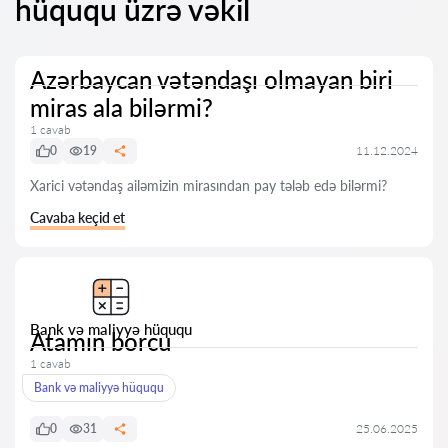
hüququ üzrə vəkil
Azərbaycan vətəndaşı olmayan biri
miras ala bilərmi?
1 cavab
0
19
11.12.2024
Xarici vətəndaş ailəmizin mirasından pay tələb edə bilərmi?
Cavaba keçid et
Bank və maliyyə hüququ
Atamın borcu
1 cavab
Bank və maliyyə hüququ
0
31
25.06.2025