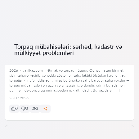
Torpaq mübahisələri: sərhəd, kadastr və
mülkiyyət problemləri
2026 · vakil-az.com · Əmlak və torpaq hüququ Qonşu hasarı bir metr
sizin sahəyə keçirib; sənəddə göstərilən sahə faktiki ölçüdən fərqlidir; eyni
torpağa iki nəfər iddia edir; miras bölünərkən sahə barədə razılıq yoxdur —
torpaq mübahisələri ən uzun və ən gərgin işlərdəndir, çünki burada həm
pul, həm də qonşuluq münasibətləri risk altındadır. Bu yazıda ən […]
23.07.2026
0
0
3