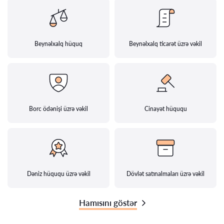
Beynəlxalq hüquq
Beynəlxalq ticarət üzrə vəkil
Borc ödənişi üzrə vəkil
Cinayət hüququ
Dəniz hüququ üzrə vəkil
Dövlət satınalmaları üzrə vəkil
Hamısını göstər