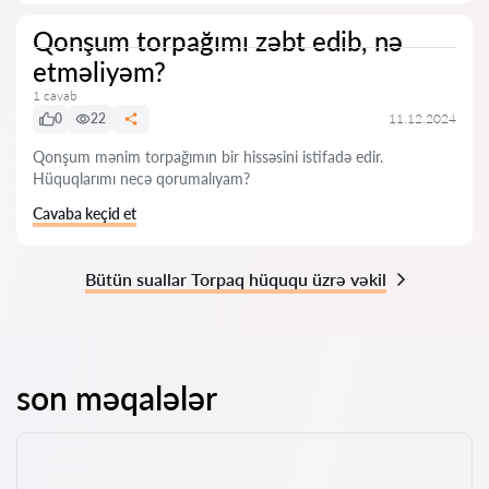
Qonşum torpağımı zəbt edib, nə
etməliyəm?
1 cavab
0
22
11.12.2024
Qonşum mənim torpağımın bir hissəsini istifadə edir.
Hüquqlarımı necə qorumalıyam?
Cavaba keçid et
Bütün suallar Torpaq hüququ üzrə vəkil
son məqalələr